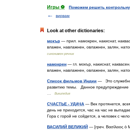
Игры ⚽
Поможем решить контрольну
вирвам
Look at other dictionaries:
мокър
— прил. намокрен, накиснат, наква
влажен, навлажнен, овлажнен, залян, нат
синонимен речник
намокрен
— гл. мокър, накиснат, наквасен
влажен, навлажнен, овлажнен, залян, нат
Список фильмов Индии
— Это служебный
развитию темы. Данное предупреждение н
…
Википедия
СЧАСТЬЕ - УДАЧА
— Век протянется, всем
день не приходится, час на час не выпадает
Гора с горой не сойдется, а человек с че
ВАСИЛИЙ ВЕЛИКИЙ
— [греч. Βασίλειος ὁ 