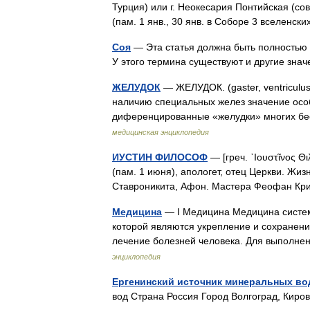
Турция) или г. Неокесария Понтийская (совр
(пам. 1 янв., 30 янв. в Соборе 3 вселенс
Соя
— Эта статья должна быть полностью 
У этого термина существуют и другие зна
ЖЕЛУДОК
— ЖЕЛУДОК. (gaster, ventricul
наличию специальных желез значение осо
диференцированные «желудки» многих б
медицинская энциклопедия
ИУСТИН ФИЛОСОФ
— [греч. ᾿Ιουστῖνος Θιλ
(пам. 1 июня), апологет, отец Церкви. Жиз
Ставроникита, Афон. Мастера Феофан Кр
Медицина
— I Медицина Медицина систем
которой являются укрепление и сохранени
лечение болезней человека. Для выполне
энциклопедия
Ергенинский источник минеральных во
вод Страна Россия Город Волгоград, Кир