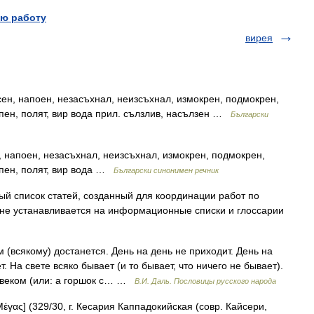
ю работу
вирея
сен, напоен, незасъхнал, неизсъхнал, измокрен, подмокрен,
опен, полят, вир вода прил. сълзлив, насълзен …
Български
, напоен, незасъхнал, неизсъхнал, измокрен, подмокрен,
опен, полят, вир вода …
Български синонимен речник
 список статей, созданный для координации работ по
е устанавливается на информационные списки и глоссарии
 (всякому) достанется. День на день не приходит. День на
. На свете всяко бывает (и то бывает, что ничего не бывает).
ловеком (или: а горшок с… …
В.И. Даль. Пословицы русского народа
Μέγας] (329/30, г. Кесария Каппадокийская (совр. Кайсери,