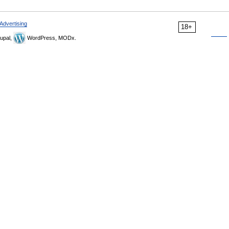
Advertising
18+
upal,
WordPress, MODx.