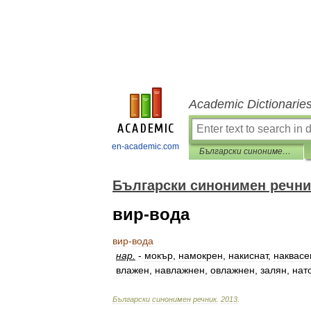
Academic Dictionarie
en-academic.com
Български синонимен речник
Български синонимен речни
вир-вода
вир
-
вода
нар
.
-
мокър
,
намокрен
,
накиснат
,
наквасе
влажен
,
навлажнен
,
овлажнен
,
залян
,
нат
Български
синонимен
речник
.
2013
.