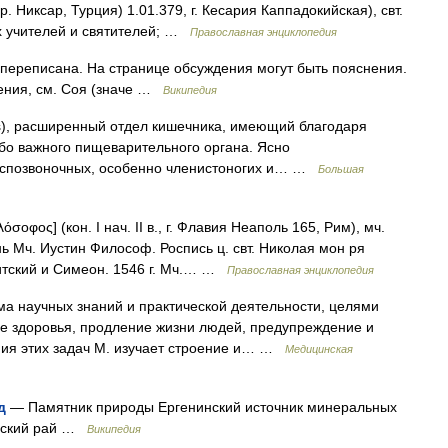
. Никсар, Турция) 1.01.379, г. Кесария Каппадокийская), свт.
ких учителей и святителей; …
Православная энциклопедия
переписана. На странице обсуждения могут быть пояснения.
чения, см. Соя (значе …
Википедия
us), расширенный отдел кишечника, имеющий благодаря
бо важного пищеварительного органа. Ясно
еспозвоночных, особенно членистоногих и… …
Большая
όσοφος] (кон. I нач. II в., г. Флавия Неаполь 165, Рим), мч.
нь Мч. Иустин Философ. Роспись ц. свт. Николая мон ря
итский и Симеон. 1546 г. Мч.… …
Православная энциклопедия
а научных знаний и практической деятельности, целями
е здоровья, продление жизни людей, предупреждение и
ния этих задач М. изучает строение и… …
Медицинская
д
— Памятник природы Ергенинский источник минеральных
овский рай …
Википедия