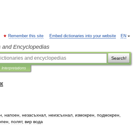
Remember this site
Embed dictionaries into your website
EN
s and Encyclopedias
Search!
Interpretations
к
н
,
напоен
,
незасъхнал
,
неизсъхнал
,
измокрен
,
подмокрен
,
опен
,
полят
,
вир
вода